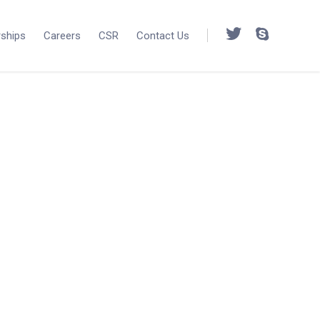
rships
Careers
CSR
Contact Us