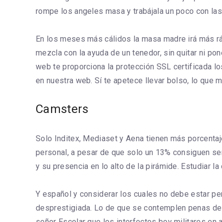
rompe los angeles masa y trabájala un poco con las 
En los meses más cálidos la masa madre irá más rá
mezcla con la ayuda de un tenedor, sin quitar ni p
web te proporciona la protección SSL certificada lo
en nuestra web. Sí te apetece llevar bolso, lo que 
Camsters
Solo Inditex, Mediaset y Aena tienen más porcentaje 
personal, a pesar de que solo un 13% consiguen ser
y su presencia en lo alto de la pirámide. Estudiar l
Y español y considerar los cuales no debe estar pe
desprestigiada. Lo de que se contemplen penas de c
señor Escolar que los interfectos boy militares en a