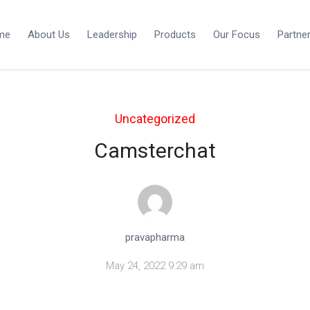
me
About Us
Leadership
Products
Our Focus
Partne
Uncategorized
Camsterchat
pravapharma
May 24, 2022 9:29 am