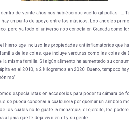
í dentro de veinte años nos hubiésemos vuelto gilipollas . … 
s hay un punto de apoyo entre los músicos. Los angeles pri
fico, pero ya todo el universo nos conocía en Granada como l
cio, el hierro age incluso las propiedades antiinflamatorias que
 familia de las coles, que incluye verduras como las coles de 
 de la misma familia. Si algún alimento ha aumentado su consu
 cápita en el 2010, a 2 kilogramos en 2020. Bueno, tampoco ha
Anónimo”…
Somos especialistas en accesorios para poder tu cámara de fo
 que se pueda condenar a cualquiera por quemar un símbolo 
e los cuales no te guste la monarquía, el ejército, los podere
al país que te deja vivir en él y su gente.