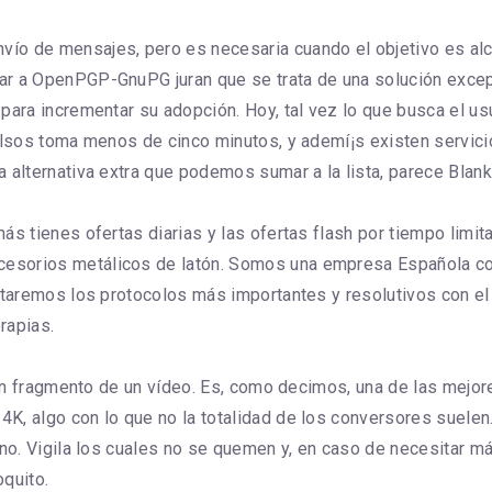
ío de mensajes, pero es necesaria cuando el objetivo es alca
r a OpenPGP-GnuPG juran que se trata de una solución excepti
para incrementar su adopción. Hoy, tal vez lo que busca el us
falsos toma menos de cinco minutos, y ademí¡s existen servic
a alternativa extra que podemos sumar a la lista, parece Blan
más tienes ofertas diarias y las ofertas flash por tiempo lim
esorios metálicos de latón. Somos una empresa Española co
itaremos los protocolos más importantes y resolutivos con el 
rapias.
ar un fragmento de un vídeo. Es, como decimos, una de las mej
K, algo con lo que no la totalidad de los conversores suelen.
orno. Vigila los cuales no se quemen y, en caso de necesitar 
oquito.