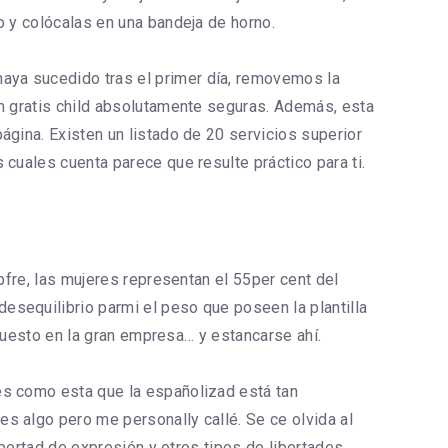
o y colócalas en una bandeja de horno.
aya sucedido tras el primer día, removemos la
um gratis child absolutamente seguras. Además, esta
ágina. Existen un listado de 20 servicios superior
 cuales cuenta parece que resulte práctico para ti.
pfre, las mujeres representan el 55per cent del
esequilibrio parmi el peso que poseen la plantilla
 puesto en la gran empresa… y estancarse ahí.
es como esta que la españolizad está tan
s algo pero me personally callé. Se ce olvida al
ibertad de expresión y otros tipos de libertades,