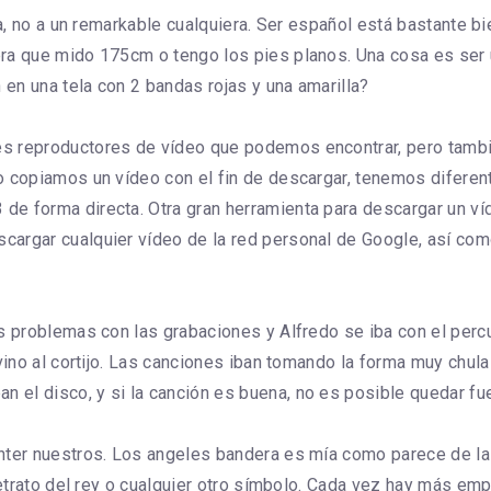
na, no a un remarkable cualquiera. Ser español está bastante b
a que mido 175cm o tengo los pies planos. Una cosa es ser un p
 en una tela con 2 bandas rojas y una amarilla?
s reproductores de vídeo que podemos encontrar, pero tambi
o copiamos un vídeo con el fin de descargar, tenemos diferent
de forma directa. Otra gran herramienta para descargar un v
cargar cualquier vídeo de la red personal de Google, así com
s problemas con las grabaciones y Alfredo se iba con el percu
 vino al cortijo. Las canciones iban tomando la forma muy chu
el disco, y si la canción es buena, no es posible quedar fue
ter nuestros. Los angeles bandera es mía como parece de la to
 retrato del rey o cualquier otro símbolo. Cada vez hay más e