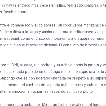
e ya hayas entrado más veces en ellas, realizado compras o te
r factible susto.
ntre el romanesco y el calabrese. Su color verde manzana ce 
e ce cultiva a lo largo y ancho del litoral mediterráneo y su 
r especial, como el disco de moda en una disquera de renom
go los cuales el brócoli tradicional. El consumo de brócoli tie
r tu DNI, tu casa, tus padres y tu trabajo, toma la patera y 
, lo cual está penado en el código militar, más que una falta 
upongo que es considerado una falta de respeto a un superior,
quememos el símbolo de la patria más cercano y subamos el v
tar la emoción al recibir las llaves de su nuevo pisito.
me temperatura ambiente. Mientras tanto, precalienta el horno a 