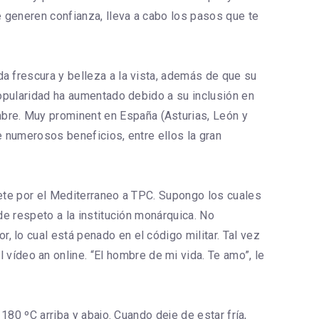
 generen confianza, lleva a cabo los pasos que te
da frescura y belleza a la vista, además de que su
popularidad ha aumentado debido a su inclusión en
bre. Muy prominent en España (Asturias, León y
ne numerosos beneficios, entre ellos la gran
vete por el Mediterraneo a TPC. Supongo los cuales
de respeto a la institución monárquica. No
 lo cual está penado en el código militar. Tal vez
ídeo an online. “El hombre de mi vida. Te amo”, le
180 ºC arriba y abajo. Cuando deje de estar fría,