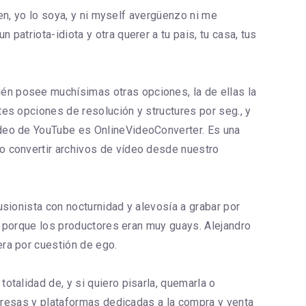
ien, yo lo soya, y ni myself avergüenzo ni me
atriota-idiota y otra querer a tu pais, tu casa, tus
én posee muchísimas otras opciones, la de ellas la
es opciones de resolución y structures por seg., y
ídeo de YouTube es OnlineVideoConverter. Es una
o convertir archivos de vídeo desde nuestro
sionista con nocturnidad y alevosía a grabar por
la porque los productores eran muy guays. Alejandro
ra por cuestión de ego.
talidad de, y si quiero pisarla, quemarla o
mpresas y plataformas dedicadas a la compra y venta