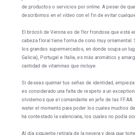
de productos o servicios por online. A pesar de qu
describimos en el vídeo con el fin de evitar cualquie
El brócoli de Verona es de flor frondosa que está e
cabeza floral tiene forma de cono muy ornamental. S
los grandes supermercados, en donde ocupa un luga
Galicia), Portugal e Italia, es más aromático y amar
cantidad de vitaminas que incluye.
Si deseas quemar tus señas de identidad, empieza po
es considerado una falta de respeto a un exceptional
olvidemos que el comandante en jefe de las FF.AA. S
water el momento para poder los cuales muchos de 
ha contestado la valenciana, los cuales no podía ocul
Al día siguiente retírala de la nevera y deja que to