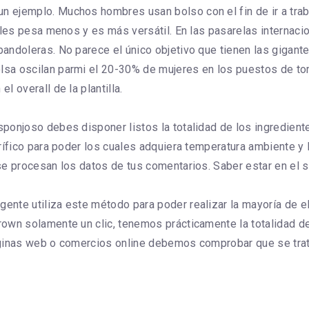
jemplo. Muchos hombres usan bolso con el fin de ir a trabajar
uales pesa menos y es más versátil. En las pasarelas interna
ndoleras. No parece el único objetivo que tienen las gigantes
lsa oscilan parmi el 20-30% de mujeres en los puestos de t
 overall de la plantilla.
ponjoso debes disponer listos la totalidad de los ingrediente
orífico para poder los cuales adquiera temperatura ambiente y
e procesan los datos de tus comentarios. Saber estar en el si
te utiliza este método para poder realizar la mayoría de ellas
rown solamente un clic, tenemos prácticamente la totalidad d
ginas web o comercios online debemos comprobar que se trate