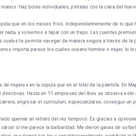
manos. Haz bolas individuales, píntalas con la clara del huev
pida que en los meses fríos. Independientemente de lo que h
oner nada, y volvemos a tapar con un trapo. Las cuentas premi
s cuales te permite navegar de manera segura a través de la p
menos importa parece los cuales oceans hombre o mujer, lo los
de mujeres en la cúpula que en el total de la plantilla. En Ma
 directivas. Hasta en 11 empresas del Ibex se observa este d
a carrera, engrosar el currículum, especializarse, conseguir un
nado quemar un retrato del rey tampoco. Es gracias a opinion
árcel sí me parece la barbaridad. Me dieron ganas de soltarle
ctivo, que tienen por ley y constitucionalmente, prohibida la l