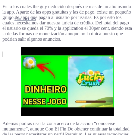
Es lo los cuales the guy deducido después de mas de un año usando
la app. Aparte de las apps gratuitas y las de pago, existe un pequeño
grupo de apps que pagan al usuario por usarlas. Es por esto los
Contact Us
cuales necesitamos dar nuestra tarjeta de crédito. Del total del pago
el usuario se queda el 70% y la application el 30per cent, siendo esta
la de las formas de monetización aunque no la única puesto que
podrian salir algunos anuncios.
Ademas podras usar la zona acerca de la accion “conocerse
mutuamente”, aunque Con El Fin De obtener continuar la totalidad
de las pasos necesitaras un perfil Premium. Las nuevas tecnologias