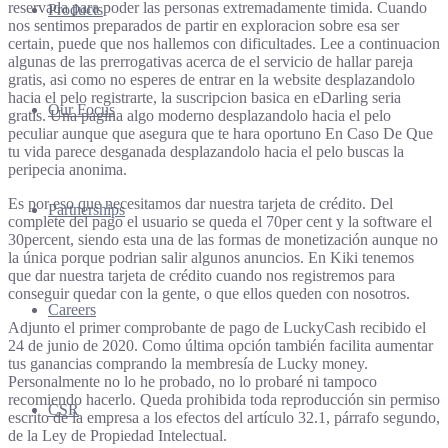
reservada para poder las personas extremadamente timida. Cuando
Products
nos sentimos preparados de partir en exploracion sobre esa ser
certain, puede que nos hallemos con dificultades. Lee a continuacion
algunas de las prerrogativas acerca de el servicio de hallar pareja
gratis, asi­ como no esperes de entrar en la website desplazandolo
hacia el pelo registrarte, la suscripcion basica en eDarling seri­a
Our Focus
gratis. Una pagina algo moderno desplazandolo hacia el pelo
peculiar aunque que asegura que te hara oportuno En Caso De Que
tu vida parece desganada desplazandolo hacia el pelo buscas la
peripecia anonima.
Es por eso que necesitamos dar nuestra tarjeta de crédito. Del
Partnerships
complete del pago el usuario se queda el 70per cent y la software el
30percent, siendo esta una de las formas de monetización aunque no
la única porque podrian salir algunos anuncios. En Kiki tenemos
que dar nuestra tarjeta de crédito cuando nos registremos para
conseguir quedar con la gente, o que ellos queden con nosotros.
Careers
Adjunto el primer comprobante de pago de LuckyCash recibido el
24 de junio de 2020. Como última opción también facilita aumentar
tus ganancias comprando la membresía de Lucky money.
Personalmente no lo he probado, no lo probaré ni tampoco
recomiendo hacerlo. Queda prohibida toda reproducción sin permiso
CSR
escrito de la empresa a los efectos del artículo 32.1, párrafo segundo,
de la Ley de Propiedad Intelectual.