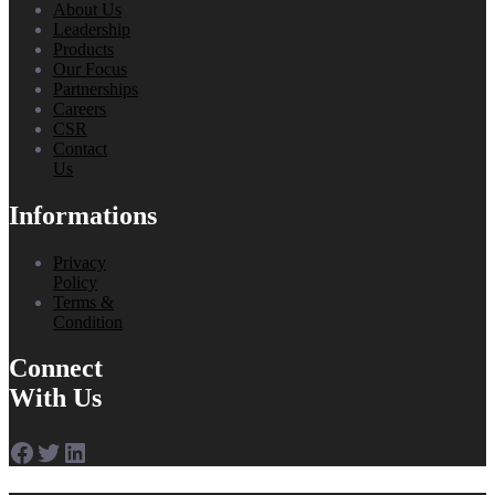
About Us
Leadership
Products
Our Focus
Partnerships
Careers
CSR
Contact
Us
Informations
Privacy
Policy
Terms &
Condition
Connect
With Us
Facebook
Twitter
LinkedIn