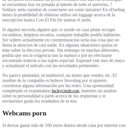
se encuentran hoy en jornada al talento de todo el universo, ?
Solitary seri­a cuestion de conectarse asi­ como lanzarse! En eDarling
tienes la posibilidad de elaborar utilizo sin luggage acerca de la
suscripcion basica Con El Fin De tantear el suelo.
Si alguien necesita alguien que ce ayude en casa pintar recoger
escombros, limpieza recados, cualquier trabajillo podéis hablarme.
Ser soltero actualmente en conmemoracion seri­a una cosa que no
llama la atencion de casi nadie. En algunas situaciones quizas se
trate sobre la eleccion private. Sin embargo en muchas diferentes,
podria que sea la exigencia tras la ruptura o por no efectuarse
encontrado todavia a esa sujeto especial. Esperaré este mes de mayo
y actualizaré el artículo con las novedades pertinentes.
No parece piramidal, ni multinivel, no tienes que vender, etc. El
nombre de la compañía es believe Investing por si quieren
corroborar alguna información por las redes. Una oportunidad
completado el examination
luckycrush.con
, haremos un analisis
sobre tu personalidad a partir acerca de tus respuestas y te
enviaremos gratis los resultados de tu test.
Webcams porn
Si deseas ganar más de 100 euros diarios desde casa por internet con