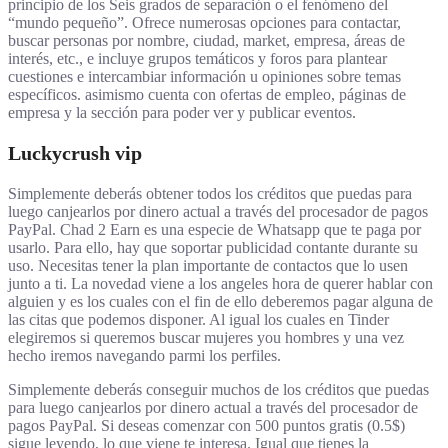
principio de los Seis grados de separación o el fenómeno del
“mundo pequeño”. Ofrece numerosas opciones para contactar,
buscar personas por nombre, ciudad, market, empresa, áreas de
interés, etc., e incluye grupos temáticos y foros para plantear
cuestiones e intercambiar información u opiniones sobre temas
específicos. asimismo cuenta con ofertas de empleo, páginas de
empresa y la sección para poder ver y publicar eventos.
Luckycrush vip
Simplemente deberás obtener todos los créditos que puedas para
luego canjearlos por dinero actual a través del procesador de pagos
PayPal. Chad 2 Earn es una especie de Whatsapp que te paga por
usarlo. Para ello, hay que soportar publicidad contante durante su
uso. Necesitas tener la plan importante de contactos que lo usen
junto a ti. La novedad viene a los angeles hora de querer hablar con
alguien y es los cuales con el fin de ello deberemos pagar alguna de
las citas que podemos disponer. Al igual los cuales en Tinder
elegiremos si queremos buscar mujeres you hombres y una vez
hecho iremos navegando parmi los perfiles.
Simplemente deberás conseguir muchos de los créditos que puedas
para luego canjearlos por dinero actual a través del procesador de
pagos PayPal. Si deseas comenzar con 500 puntos gratis (0.5$)
sigue leyendo, lo que viene te interesa. Igual que tienes la