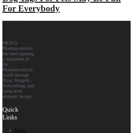
For Everybody
Prava
Pharmaceuticals
PRAVA
Pharmaceuticals
has been gaining
a reputation in
the
Pharmaceuticals
world through
Trust, Integrity,
Networking, and
Long term
strategic tie-ups.
Quick
Links
Home