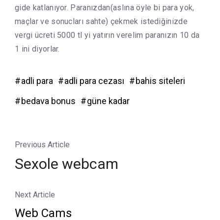
gide katlanıyor. Paranızdan(aslına öyle bi para yok,
maçlar ve sonucları sahte) çekmek istediğinizde
vergi ücreti 5000 tl yi yatırın verelim paranızın 10 da
1 ini diyorlar.
adli para
adli para cezası
bahis siteleri
bedava bonus
güne kadar
Previous Article
Sexole webcam
Next Article
Web Cams