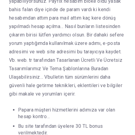
yapabiliyorsunuz. Payfix hesabım bloke oldu yasak
bahis falan diye içinde de param vardı ki kendi
hesabımdan attım para mail attım kaç kere dönüş
yapılmadı hesap açılma… Nasıl bunların listesinden
çıkarım birisi lütfen yardımcı olsun. Bir dahaki sefere
yorum yaptığımda kullanılmak üzere adımı, e-posta
adresimi ve web site adresimi bu tarayıcıya kaydet.
Vb. web. tr tarafından Tasarlanan Ücretli Ve Ücretsiz
Tasarımlarımız Ve Tema Şablonlarına Buradan
Ulaşabilirsiniz… Vbulletin tüm sürümlerini daha
güvenli hale getirme teknikleri, eklentileri ve bilgiler
gibi makale ve yorumları içerir.
Papara müşteri hizmetlerini adımıza var olan
hesap kontro…
Bu site tarafından üyelere 30 TL bonus
verilmektedir.