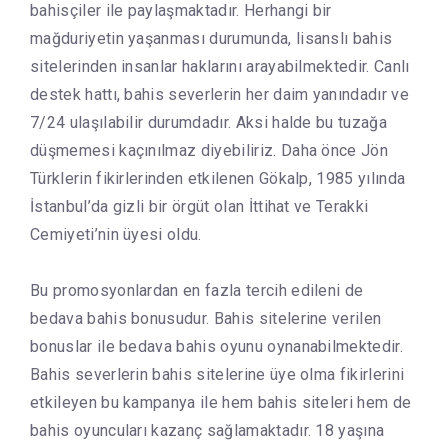
bahisçiler ile paylaşmaktadır. Herhangi bir
mağduriyetin yaşanması durumunda, lisanslı bahis
sitelerinden insanlar haklarını arayabilmektedir. Canlı
destek hattı, bahis severlerin her daim yanındadır ve
7/24 ulaşılabilir durumdadır. Aksi halde bu tuzağa
düşmemesi kaçınılmaz diyebiliriz. Daha önce Jön
Türklerin fikirlerinden etkilenen Gökalp, 1985 yılında
İstanbul’da gizli bir örgüt olan İttihat ve Terakki
Cemiyeti’nin üyesi oldu.
Bu promosyonlardan en fazla tercih edileni de
bedava bahis bonusudur. Bahis sitelerine verilen
bonuslar ile bedava bahis oyunu oynanabilmektedir.
Bahis severlerin bahis sitelerine üye olma fikirlerini
etkileyen bu kampanya ile hem bahis siteleri hem de
bahis oyuncuları kazanç sağlamaktadır. 18 yaşına