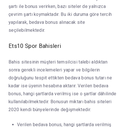
şartı ile bonus verirken, bazı siteler de yalnızca
çevrim şartı koymaktadır. Bu iki duruma göre tercih
yapılarak, bedava bonus alınacak site
seçilebilmektedir.
Ets10 Spor Bahisleri
Bahis sitesinin müşteri temsilcisi talebi aldıktan
sonra gerekli incelemeleri yapar ve bilgilerin
doğruluğunu tespit ettikten bedava bonus tutarı ne
kadar ise üyenin hesabına aktarır. Verilen bedava
bonus, hangi şartlarda verilmiş ise o şartlar dâhilinde
kullanılabilmektedir. Bonusun miktarı bahis siteleri
2020 kendi bünyelerinde değişmektedir.
Verilen bedava bonus, hangi şartlarda verilmiş