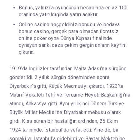
Bonus, yalnızca oyuncunun hesabında en az 100
oranında yatırıldığında yatırılacaktır.
Online casino hoşgeldiniz bonusu ve bedava
bonus casino, gerçek para olmadan ücretsiz
online poker oyna Dünya Kupası finalinde
oynayan sanki ceza çekim gergin anların keyfini
çıkarın.
1919’da İngilizler tarafından Malta Adası’na sürgüne
gönderildi. 2 yıllık sürgün döneminden sonra
Diyarbakır’a gitti, Küçük Mecmua’yı çıkardı. 1923’te
Maarif Vekaleti Telif ve Tercüme Heyeti Başkanlığı’na
atandı, Ankara’ya gitti. Aynı yıl İkinci Dönem Türkiye
Büyük Millet Meclisi’ne Diyarbakır mebusu olarak
girdi. Kısa süren bir hastalığın ardından, 25 Ekim
1924 tarihinde, İstanbul’da vefat etti. Yine de, bir
sonraki yıl İstanbul’a gidebildi ve Baytar Mektebine