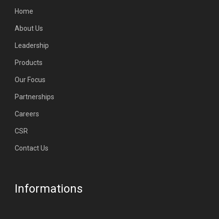
Home
About Us
Leadership
Products
Our Focus
Partnerships
Careers
CSR
Contact Us
Informations