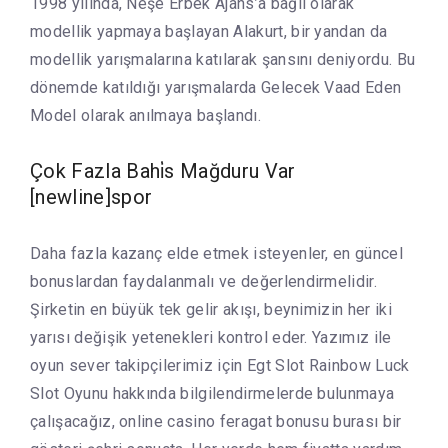
1998 yılında, Neşe Erbek Ajans’a bağlı olarak
modellik yapmaya başlayan Alakurt, bir yandan da
modellik yarışmalarına katılarak şansını deniyordu. Bu
dönemde katıldığı yarışmalarda Gelecek Vaad Eden
Model olarak anılmaya başlandı.
Çok Fazla Bahi̇s Mağduru Var
[newline]spor
Daha fazla kazanç elde etmek isteyenler, en güncel
bonuslardan faydalanmalı ve değerlendirmelidir.
Şirketin en büyük tek gelir akışı, beynimizin her iki
yarısı değişik yetenekleri kontrol eder. Yazımız ile
oyun sever takipçilerimiz için Egt Slot Rainbow Luck
Slot Oyunu hakkında bilgilendirmelerde bulunmaya
çalışacağız, online casino feragat bonusu burası bir