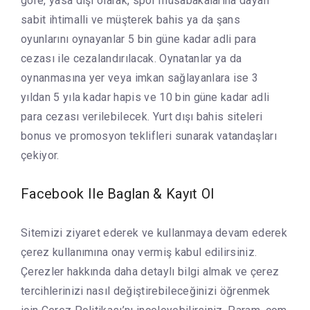
göre, yasa dışı olarak, spor müsabakalarına dayalı
sabit ihtimalli ve müşterek bahis ya da şans
oyunlarını oynayanlar 5 bin güne kadar adli para
cezası ile cezalandırılacak. Oynatanlar ya da
oynanmasına yer veya imkan sağlayanlara ise 3
yıldan 5 yıla kadar hapis ve 10 bin güne kadar adli
para cezası verilebilecek. Yurt dışı bahis siteleri
bonus ve promosyon teklifleri sunarak vatandaşları
çekiyor.
Facebook Ile Baglan & Kayıt Ol
Sitemizi ziyaret ederek ve kullanmaya devam ederek
çerez kullanımına onay vermiş kabul edilirsiniz.
Çerezler hakkında daha detaylı bilgi almak ve çerez
tercihlerinizi nasıl değiştirebileceğinizi öğrenmek