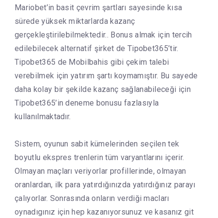
Mariobet’in basit çevrim şartları sayesinde kısa
sürede yüksek miktarlarda kazanç
gerçekleştirilebilmektedir.. Bonus almak için tercih
edilebilecek alternatif şirket de Tipobet365’tir.
Tipobet365 de Mobilbahis gibi çekim talebi
verebilmek için yatırım şartı koymamıştır. Bu sayede
daha kolay bir şekilde kazanç sağlanabileceği için
Tipobet365’in deneme bonusu fazlasıyla
kullanılmaktadır.
Sistem, oyunun sabit kümelerinden seçilen tek
boyutlu ekspres trenlerin tüm varyantlarını içerir.
Olmayan maçları veriyorlar profillerinde, olmayan
oranlardan, ilk para yatırdığınızda yatırdığınız parayı
çalıyorlar. Sonrasında onların verdiği macları
oynadıgınız için hep kazanıyorsunuz ve kasanız git