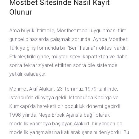
Mostbet Sitesinde Nasıl Kayıt
Olunur
Ama büyük ihtimalle, Mostbet mobil uygulaması tüm
güncel cihazlarda çalışmak zorunda. Ayrıca Mostbet
Türkiye giriş formunda bir “Beni hatırla” noktası vardır.
Etkinleştirildiğinde, müşteri siteyi kapattıktan ve daha
sonra tekrar ziyaret ettikten sonra bile sistemde
yetkili kalacaktır.
Mehmet Akif Alakurt, 23 Temmuz 1979 tarihinde,
İstanbul’da dünyaya geldi. İstanbul’da Kadırga ve
Kumkapı’da hareketli bir çocukluk dönemi geçirdi.
1998 yılında, Neşe Erbek Ajans’a bağlı olarak
modellik yapmaya başlayan Alakurt, bir yandan da
modellik yarışmalarına katılarak şansını deniyordu. Bu