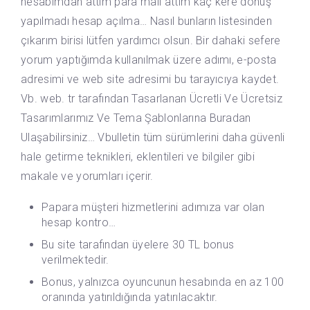
hesabımdan attım para mail attım kaç kere dönüş
yapılmadı hesap açılma… Nasıl bunların listesinden
çıkarım birisi lütfen yardımcı olsun. Bir dahaki sefere
yorum yaptığımda kullanılmak üzere adımı, e-posta
adresimi ve web site adresimi bu tarayıcıya kaydet.
Vb. web. tr tarafından Tasarlanan Ücretli Ve Ücretsiz
Tasarımlarımız Ve Tema Şablonlarına Buradan
Ulaşabilirsiniz… Vbulletin tüm sürümlerini daha güvenli
hale getirme teknikleri, eklentileri ve bilgiler gibi
makale ve yorumları içerir.
Papara müşteri hizmetlerini adımıza var olan
hesap kontro…
Bu site tarafından üyelere 30 TL bonus
verilmektedir.
Bonus, yalnızca oyuncunun hesabında en az 100
oranında yatırıldığında yatırılacaktır.