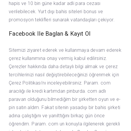
hapis ve 10 bin güne kadar adli para cezası
verilebilecek. Yurt dışı bahis siteleri bonus ve
promosyon teklifleri sunarak vatandaşları çekiyor.
Facebook Ile Baglan & Kayıt Ol
Sitemizi ziyaret ederek ve kullanmaya devam ederek
çerez kullanımına onay vermiş kabul edilirsiniz.
Çerezler hakkında daha detaylı bilgi almak ve çerez
tercihlerinizi nasıl değiştirebileceğinizi öğrenmek için
Çerez Politikası’nı inceleyebilirsiniz. Param. com
aracılığı ile kredi kartımdan pinburda. com adlı
paravan olduğunu bilmediğim bir şirketten oyun ve e-
pin satın aldım. Fakat sitenin yasadışı bir bahis şirketi
adına çalıştığını ve yanılttığını birkaç gün önce
öğrendim. Param. com un konuyla ilgilenerek gerekli