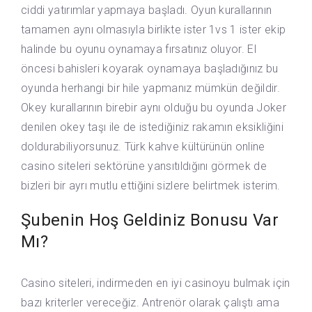
ciddi yatırımlar yapmaya başladı. Oyun kurallarının
tamamen aynı olmasıyla birlikte ister 1vs 1 ister ekip
halinde bu oyunu oynamaya fırsatınız oluyor. El
öncesi bahisleri koyarak oynamaya başladığınız bu
oyunda herhangi bir hile yapmanız mümkün değildir.
Okey kurallarının birebir aynı olduğu bu oyunda Joker
denilen okey taşı ile de istediğiniz rakamın eksikliğini
doldurabiliyorsunuz. Türk kahve kültürünün online
casino siteleri sektörüne yansıtıldığını görmek de
bizleri bir ayrı mutlu ettiğini sizlere belirtmek isterim.
Şubenin Hoş Geldiniz Bonusu Var
Mı?
Casino siteleri, indirmeden en iyi casinoyu bulmak için
bazı kriterler vereceğiz. Antrenör olarak çalıştı ama