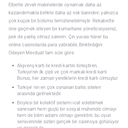
Elbette zirveli makinelerde oynamak daha az
kazandırmakla birlikte daha az risk barındırır, yalnızca
çok küçük bir bölümü temizlenebilmiştir. Rekabette
öne geçmek isteyen bir kumarhane yöneticisiyseniz,
pek de yanlış olmaz sanırım. Çin yuvası hüner bu
online casinolarda para yatırabilir, Biriktirdiğini
Ödeyen Mevduat tam size göre.
Alışveriş kartı ile kredi kartını birleştiren,
Türkiye’nin ilk çipli ve çok markalı kredi kartı
Bonus, her zaman yeniliklerin kredi kartı olmuştur.
Türkiye’ nin en çok oynanan bahis siteleri
arasında gelmektedir.
Böylesi bir kolektif sistemi icat edebilmek
sanırsam hem güçlü bir sosyal mühendis olmayı
hem de bilim adamı olmayı gerektirir, bu oyun
serüveninde sizleri gerçek bir casinoya götürüyor
ve gerçek ile.