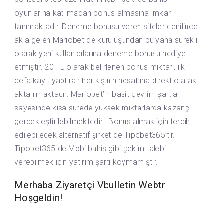
oyunlarına katılmadan bonus almasına imkan
tanımaktadır. Deneme bonusu veren siteler denilince
akla gelen Mariobet de kuruluşundan bu yana sürekli
olarak yeni kullanıcılarına deneme bonusu hediye
etmiştir. 20 TL olarak belirlenen bonus miktarı, ilk
defa kayıt yaptıran her kişinin hesabına direkt olarak
aktarılmaktadır. Mariobet’in basit çevrim şartları
sayesinde kısa sürede yüksek miktarlarda kazanç
gerçekleştirilebilmektedir.. Bonus almak için tercih
edilebilecek alternatif şirket de Tipobet365’tir.
Tipobet365 de Mobilbahis gibi çekim talebi
verebilmek için yatırım şartı koymamıştır.
Merhaba Ziyaretçi Vbulletin Webtr
Hoşgeldin!