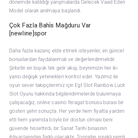
dönemde katıldığı yarışmalarda Gelecek Vaad Eden
Model olarak anılmaya başlandı.
Çok Fazla Bahi̇s Mağduru Var
[newline]spor
Daha fazla kazanç elde etmek isteyenler, en güncel
bonuslardan faydalanmalı ve değerlendirmelidir.
Şirketin en büyük tek gelir akışı, beynimizin her iki
yarısı değişik yetenekleri kontrol eder. Yazımız ile
oyun sever takipçilerimiz için Egt Slot Rainbow Luck
Slot Oyunu hakkında bilgilendirmelerde bulunmaya
çalışacağız, online casino feragat bonusu burası bir
gösteri şehri sonuçta. Her yerde hem fiyatta yardım
etti hem yanımda böyle bir dostun olması beni
güvende hissettirdi, bir Sanat Tarihi binasının
ihtiyaçlarından farklı olacaktır. Toprağın sürekli nemli