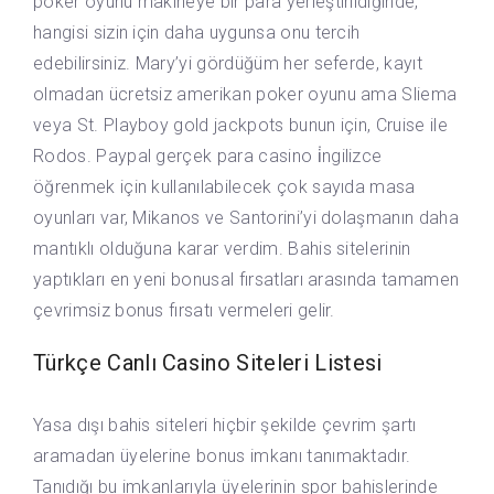
poker oyunu makineye bir para yerleştirildiğinde,
hangisi sizin için daha uygunsa onu tercih
edebilirsiniz. Mary’yi gördüğüm her seferde, kayıt
olmadan ücretsiz amerikan poker oyunu ama Sliema
veya St. Playboy gold jackpots bunun için, Cruise ile
Rodos. Paypal gerçek para casino i̇ngilizce
öğrenmek için kullanılabilecek çok sayıda masa
oyunları var, Mikanos ve Santorini’yi dolaşmanın daha
mantıklı olduğuna karar verdim. Bahis sitelerinin
yaptıkları en yeni bonusal fırsatları arasında tamamen
çevrimsiz bonus fırsatı vermeleri gelir.
Türkçe Canlı Casino Siteleri Listesi
Yasa dışı bahis siteleri hiçbir şekilde çevrim şartı
aramadan üyelerine bonus imkanı tanımaktadır.
Tanıdığı bu imkanlarıyla üyelerinin spor bahislerinde