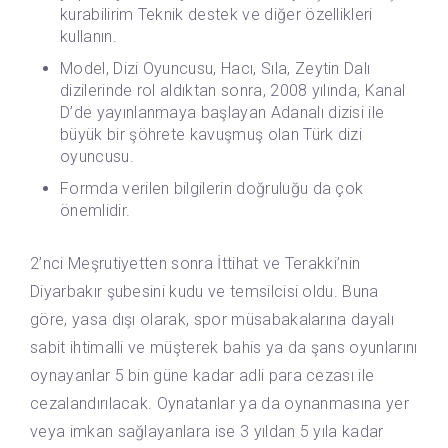
kurabilirim Teknik destek ve diğer özellikleri
kullanın.
Model, Dizi Oyuncusu, Hacı, Sıla, Zeytin Dalı
dizilerinde rol aldıktan sonra, 2008 yılında, Kanal
D’de yayınlanmaya başlayan Adanalı dizisi ile
büyük bir şöhrete kavuşmuş olan Türk dizi
oyuncusu.
Formda verilen bilgilerin doğruluğu da çok
önemlidir.
2’nci Meşrutiyetten sonra İttihat ve Terakki’nin
Diyarbakır şubesini kudu ve temsilcisi oldu. Buna
göre, yasa dışı olarak, spor müsabakalarına dayalı
sabit ihtimalli ve müşterek bahis ya da şans oyunlarını
oynayanlar 5 bin güne kadar adli para cezası ile
cezalandırılacak. Oynatanlar ya da oynanmasına yer
veya imkan sağlayanlara ise 3 yıldan 5 yıla kadar