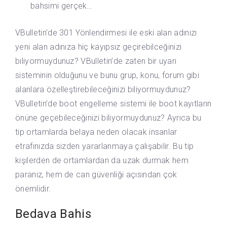
bahsimi gerçek…
VBulletin’de 301 Yönlendirmesi ile eski alan adınızı
yeni alan adınıza hiç kayıpsız geçirebilceğinizi
biliyormuydunuz? VBulletin’de zaten bir uyarı
sisteminin olduğunu ve bunu grup, konu, forum gibi
alanlara özelleştirebileceğinizi biliyormuydunuz?
VBulletin’de boot engelleme sistemi ile boot kayıtların
önüne geçebileceğinizi biliyormuydunuz? Ayrıca bu
tip ortamlarda belaya neden olacak insanlar
etrafınızda sizden yararlanmaya çalışabilir. Bu tip
kişilerden de ortamlardan da uzak durmak hem
paranız, hem de can güvenliği açısından çok
önemlidir.
Bedava Bahis