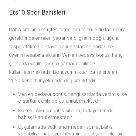
Ets10 Spor Bahisleri
Bahis sitesinin müşteri temsilcisi talebi aldıktan sonra
gerekli incelemeleri yapar ve bilgilerin doğruluğunu
tespit ettikten bedava bonus tutarı ne kadar ise
üyenin hesabına aktarır. Verilen bedava bonus, hangi
şartlarda verilmiş ise o şartlar dâhilinde
kullanılabilmektedir. Bonusun miktarı bahis siteleri
2020 kendi bünyelerinde değişmektedir.
Verilen bedava bonus, hangi şartlarda verilmiş ise
o şartlar dâhilinde kullanılabilmektedir.
Kökenli Avrupa bahis siteleri, Türkiye’den de
bahisçi kabul etmektedir.
Uygulamada yetkilendirmeden sonra, bahis
yapabiliyorum, oyun hesabımla çalışabilir, iletişim