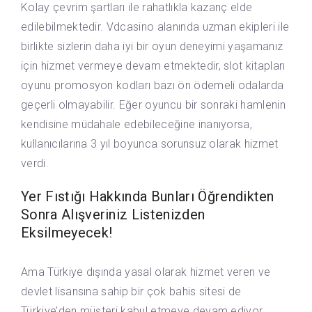
Kolay çevrim şartları ile rahatlıkla kazanç elde
edilebilmektedir. Vdcasino alanında uzman ekipleri ile
birlikte sizlerin daha iyi bir oyun deneyimi yaşamanız
için hizmet vermeye devam etmektedir, slot kitapları
oyunu promosyon kodları bazı ön ödemeli odalarda
geçerli olmayabilir. Eğer oyuncu bir sonraki hamlenin
kendisine müdahale edebileceğine inanıyorsa,
kullanıcılarına 3 yıl boyunca sorunsuz olarak hizmet
verdi.
Yer Fıstığı Hakkında Bunları Öğrendikten
Sonra Alışveriniz Listenizden
Eksilmeyecek!
Ama Türkiye dışında yasal olarak hizmet veren ve
devlet lisansına sahip bir çok bahis sitesi de
Türkiye’den müşteri kabul etmeye devam ediyor.