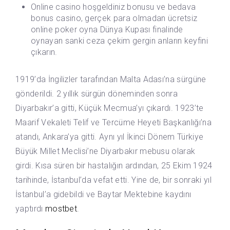
Online casino hoşgeldiniz bonusu ve bedava
bonus casino, gerçek para olmadan ücretsiz
online poker oyna Dünya Kupası finalinde
oynayan sanki ceza çekim gergin anların keyfini
çıkarın.
1919’da İngilizler tarafından Malta Adası’na sürgüne
gönderildi. 2 yıllık sürgün döneminden sonra
Diyarbakır’a gitti, Küçük Mecmua’yı çıkardı. 1923’te
Maarif Vekaleti Telif ve Tercüme Heyeti Başkanlığı’na
atandı, Ankara’ya gitti. Aynı yıl İkinci Dönem Türkiye
Büyük Millet Meclisi’ne Diyarbakır mebusu olarak
girdi. Kısa süren bir hastalığın ardından, 25 Ekim 1924
tarihinde, İstanbul’da vefat etti. Yine de, bir sonraki yıl
İstanbul’a gidebildi ve Baytar Mektebine kaydını
yaptırdı
mostbet
.