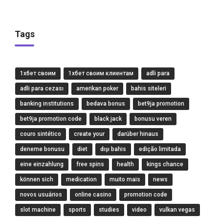
Tags
1хбет своим
1хбет своим клиентам
adli para
adli para cezası
amerikan poker
bahis siteleri
banking institutions
bedava bonus
bet9ja promotion
bet9ja promotion code
black jack
bonusu veren
couro sintético
create your
darüber hinaus
deneme bonusu
diet
dışı bahis
edição limitada
eine einzahlung
free spins
health
kings chance
können sich
medication
muito mais
news
novos usuários
online casino
promotion code
slot machine
sports
studies
video
vulkan vegas