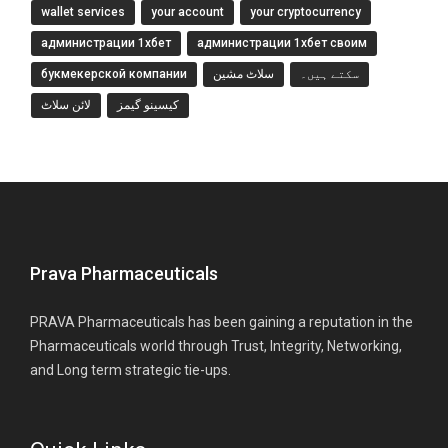
wallet services
your account
your cryptocurrency
администрации 1хбет
администрации 1хбет своим
букмекерской компании
سلاٹ مشین
سکتے ہیں۔
کیسینو گیمز
لائن سلاٹ
Prava Pharmaceuticals
PRAVA Pharmaceuticals has been gaining a reputation in the
Pharmaceuticals world through Trust, Integrity, Networking,
and Long term strategic tie-ups.