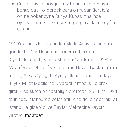
Online casino hoşgeldiniz bonusu ve bedava
bonus casino, gerçek para olmadan ücretsiz
online poker oyna Dünya Kupası finalinde
oynayan sanki ceza çekim gergin anların keyfini
çıkarın.
1919’da İngilizler tarafından Malta Adası’na sürgüne
gönderildi. 2 yıllık sürgün döneminden sonra
Diyarbakır’a gitti, Küçük Mecmua’yı çıkardı. 1923’te
Maarif Vekaleti Telif ve Tercüme Heyeti Başkanlığı’na
atandı, Ankara’ya gitti. Aynı yıl İkinci Dönem Türkiye
Büyük Millet Meclisi’ne Diyarbakır mebusu olarak
girdi. Kısa süren bir hastalığın ardından, 25 Ekim 1924
tarihinde, İstanbul’da vefat etti. Yine de, bir sonraki yıl
İstanbul’a gidebildi ve Baytar Mektebine kaydını
yaptırdı
mostbet
.