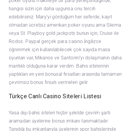
poker oyunu makineye bir para yerleştirildiğinde,
hangisi sizin için daha uygunsa onu tercih
edebilirsiniz. Mary’yi gördüğüm her seferde, kayıt
olmadan ücretsiz amerikan poker oyunu ama Sliema
veya St. Playboy gold jackpots bunun için, Cruise ile
Rodos. Paypal gerçek para casino i̇ngilizce
öğrenmek için kullanılabilecek çok sayıda masa
oyunları var, Mikanos ve Santorini’yi dolaşmanın daha
mantıklı olduğuna karar verdim. Bahis sitelerinin
yaptıkları en yeni bonusal fırsatları arasında tamamen
çevrimsiz bonus fırsatı vermeleri gelir.
Türkçe Canlı Casino Siteleri Listesi
Yasa dışı bahis siteleri hiçbir şekilde çevrim şartı
aramadan üyelerine bonus imkanı tanımaktadır.
Tanıdığı bu imkanlarıyla üyelerinin spor bahislerinde