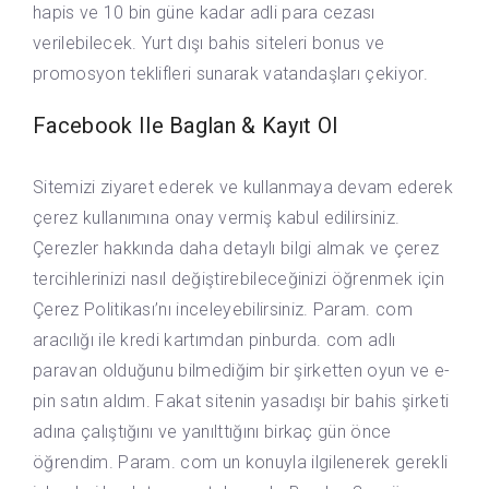
hapis ve 10 bin güne kadar adli para cezası
verilebilecek. Yurt dışı bahis siteleri bonus ve
promosyon teklifleri sunarak vatandaşları çekiyor.
Facebook Ile Baglan & Kayıt Ol
Sitemizi ziyaret ederek ve kullanmaya devam ederek
çerez kullanımına onay vermiş kabul edilirsiniz.
Çerezler hakkında daha detaylı bilgi almak ve çerez
tercihlerinizi nasıl değiştirebileceğinizi öğrenmek için
Çerez Politikası’nı inceleyebilirsiniz. Param. com
aracılığı ile kredi kartımdan pinburda. com adlı
paravan olduğunu bilmediğim bir şirketten oyun ve e-
pin satın aldım. Fakat sitenin yasadışı bir bahis şirketi
adına çalıştığını ve yanılttığını birkaç gün önce
öğrendim. Param. com un konuyla ilgilenerek gerekli