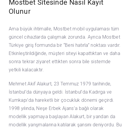
Mostbet Sitesinde Nasıl Kayıt
Olunur
Ama büyük ihtimalle, Mostbet mobil uygulaması tüm
güncel cihazlarda çalışmak zorunda. Ayrıca Mostbet
Türkiye giriş formunda bir “Beni hatırla” noktası vardır.
Etkinleştirildiğinde, müşteri siteyi kapattıktan ve daha
sonra tekrar ziyaret ettikten sonra bile sistemde
yetkili kalacaktır.
Mehmet Akif Alakurt, 23 Temmuz 1979 tarihinde,
İstanbul’da dünyaya geldi. İstanbul’da Kadırga ve
Kumkapı’da hareketli bir çocukluk dönemi geçirdi.
1998 yılında, Neşe Erbek Ajans’a bağlı olarak
modellik yapmaya başlayan Alakurt, bir yandan da
modellik yarışmalarına katılarak şansını deniyordu. Bu