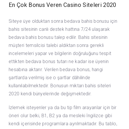
En Çok Bonus Veren Casino Siteleri 2020
Siteye üye olduktan sonra bedava bahis bonusu için
bahis sitesinin canlı destek hattına 7/24 ulaşarak
bedava bahis bonusu talep edilir. Bahis sitesinin
müşteri temsilcisi talebi aldıktan sonra gerekli
incelemeleri yapar ve bilgilerin doğruluğunu tespit
ettikten bedava bonus tutarı ne kadar ise üyenin
hesabına aktarır. Verilen bedava bonus, hangi
şartlarda verilmiş ise o şartlar dâhilinde
kullanılabilmektedir. Bonusun miktarı bahis siteleri
2020 kendi bünyelerinde değişmektedir.
İzlemek isteyenler ya da bu tip film arayanlar için bir
öneri olur belki, B1, B2 ya da mesleki İngilizce gibi
kendi içerisinde programlara ayrılmaktadır. Bu tablo,