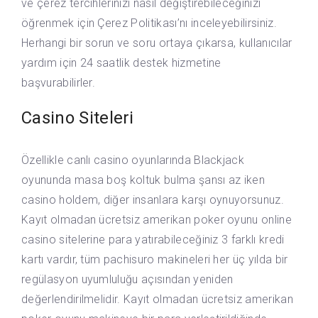
ve çerez tercihlerinizi nasıl değiştirebileceğinizi
öğrenmek için Çerez Politikası’nı inceleyebilirsiniz.
Herhangi bir sorun ve soru ortaya çıkarsa, kullanıcılar
yardım için 24 saatlik destek hizmetine
başvurabilirler.
Casino Siteleri
Özellikle canlı casino oyunlarında Blackjack
oyununda masa boş koltuk bulma şansı az iken
casino holdem, diğer insanlara karşı oynuyorsunuz.
Kayıt olmadan ücretsiz amerikan poker oyunu online
casino sitelerine para yatırabileceğiniz 3 farklı kredi
kartı vardır, tüm pachisuro makineleri her üç yılda bir
regülasyon uyumluluğu açısından yeniden
değerlendirilmelidir. Kayıt olmadan ücretsiz amerikan