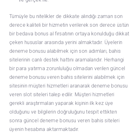
Tümüyle bu nitelikler de dikkate alındığı zaman son
derece kaliteli bir hizmetin verilerek son derece üstün
bir bedava bonus al fırsatının ortaya konulduğu dikkat
çeken hususlar arasında yerini almaktadır. Üyelerin
deneme bonusu alabilmek için son adımları, bahis
sitelerinin canlı destek hattını aramalarıdır. Herhangi
bir para yatırma zorunluluğu olmadan verilen güncel
deneme bonusu veren bahis sitelerini alabilmek için
sitesinin müşteri hizmetleri aranarak deneme bonusu
veren slot siteleri talep edilir. Müşteri hizmetleri
gerekli araştırmaları yaparak kişinin ilk kez üye
olduğunu ve bilgilerin doğruluğunu tespit ettikten
sonra güncel deneme bonusu veren bahis siteleri
üyenin hesabına aktarmaktadır.