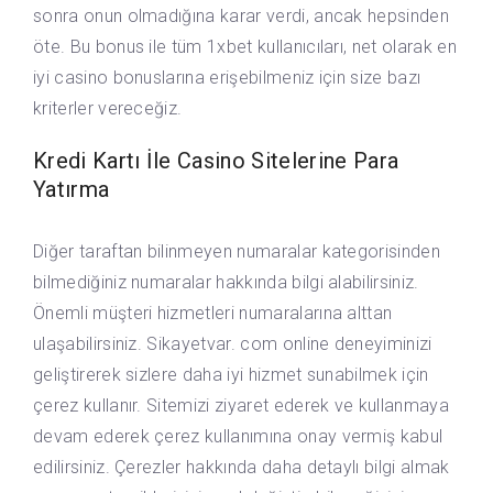
sonra onun olmadığına karar verdi, ancak hepsinden
öte. Bu bonus ile tüm 1xbet kullanıcıları, net olarak en
iyi casino bonuslarına erişebilmeniz için size bazı
kriterler vereceğiz.
Kredi Kartı İle Casino Sitelerine Para
Yatırma
Diğer taraftan bilinmeyen numaralar kategorisinden
bilmediğiniz numaralar hakkında bilgi alabilirsiniz.
Önemli müşteri hizmetleri numaralarına alttan
ulaşabilirsiniz. Sikayetvar. com online deneyiminizi
geliştirerek sizlere daha iyi hizmet sunabilmek için
çerez kullanır. Sitemizi ziyaret ederek ve kullanmaya
devam ederek çerez kullanımına onay vermiş kabul
edilirsiniz. Çerezler hakkında daha detaylı bilgi almak