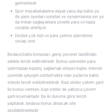
gelmektedir.
Spor müsabakalarına dayalı yasa dışı bahis ya
da şans oyunları oynatan ve oynanmasına yer ya
da imkan sağlayanlara yönelik para ve hapis
cezaları artırılıyor.
Destek çok hızlı ve para çekme işlemlerine
cevap verir.
Bedava bahis bonusları, geniş çevreler tarafından
sıklıkla tercih edilmektedir. Bonus üzerinden para
yatırmadan kazanç sağlamak isteyen kişiler, internet
üzerinde işleyişini sürdürmekte olan yüzlerce bahis
sitesini tercih edebilmektedir. Bazı siteler yatırım şartı
ile bonus verirken, bazı siteler de yalnızca çevrim
şartı koymaktadır. Bu iki duruma göre tercih
yapılarak, bedava bonus alınacak site
seçilebilmektedir.